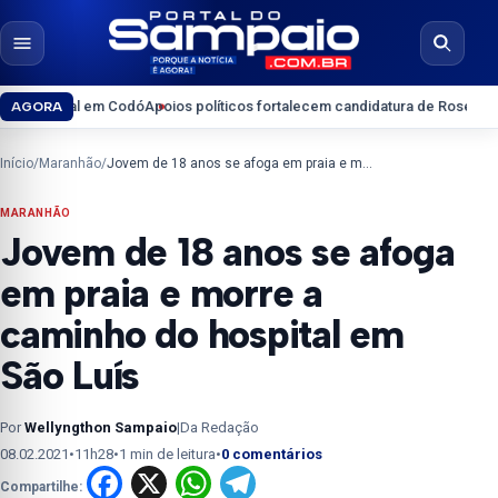
Pular para o conteúdo
Abrir menu
Abrir b
al em Codó
Apoios políticos fortalecem candidatura de Roseana Sarney ao
AGORA
Início
/
Maranhão
/
Jovem de 18 anos se afoga em praia e morre a caminho do hospital em São Luís
MARANHÃO
Jovem de 18 anos se afoga
em praia e morre a
caminho do hospital em
São Luís
Por
Wellyngthon Sampaio
|
Da Redação
08.02.2021
•
11h28
•
1 min de leitura
•
0 comentários
Facebook
X
WhatsApp
Telegram
Compartilhe: