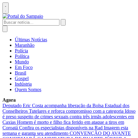
Pular
para
Abrir
o
menu
conteúdo
Buscar
por:
Abrir
busca
Últimas Notícias
Maranhão
Polícia
Política
Mundo
Em Foco
Brasil
Gospel
Indústria
Quem Somos
Agora
Deputado Eric Costa acompanha liberação da Bolsa Estadual dos
Conselheiros Tutelares e reforça compromisso com a categoria
Idoso
é preso suspeito de crimes sexuais contra três irmãs adolescentes em
Caxias
Homem é morto e filho fica ferido em ataque a tiros em
Coroatá
Confira os especialistas disponíveis na Rad Imagem esta
semana e garanta seu atendimento
CONVENÇÃO DO AVANTE