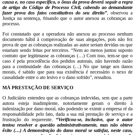
causa e, no caso específico, o ônus da prova deverá seguir a regra
de artigo do Código de Processo Civil, cabendo ao demandante
fazer prova dos fatos constitutivos do seu direito”
, observou a
Justiça na sentença, frisando que o autor anexou as cobranças ao
processo.
Foi constatado que a operadora não anexou ao processo nenhum
documento hábil à comprovação de suas alegações, pois não fez
prova de que as cobranças realizadas ao autor seriam devidas ou que
estariam sendo feitas por terceiros. “Nem ao menos juntou suposto
contrato que legitimasse as cobranças (…) Com isso, tem-se que o
caso é pela procedência dos pedidos autorais, não havendo razão
para a continuidade das cobranças (…) No que tange aos danos
morais, é sabido que para sua existência é necessário o nexo de
causalidade entre o ato lesivo e o dano sofrido”, ressaltou.
MÁ PRESTAÇÃO DE SERVIÇO
O Judiciário entendeu que as cobranças indevidas, sem que a parte
autora esteja inadimplente, notoriamente geram o direito à
indenização por dano moral, não podendo se eximir a empresa ré da
responsabilidade pelo fato, dada a sua má prestação de serviço e a
frustração do requerente.
“Verificou-se, inclusive, que o autor
tentou resolver a questão administrativamente, mas não obteve
êxito (…) A demonstração do dano moral se satisfaz, neste caso,