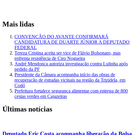
Mais lidas
CONVENÇÃO DO AVANTE CONFIRMARÁ
CANDIDATURA DE DUARTE JÚNIOR A DEPUTADO
FEDERAL
Tereza Cristina aceita ser vice de Flávio Bolsonaro, mas
enfrenta resistência de Ciro Nogueira
André Mendonça autoriza investigação contra Lulinha após
pedido da PF
Presidente da Câmara acompanha início das obras de
recuperação de estradas vicinais na região da Trizidela, em
Codó
Prefeitura fortalece segurança alimentar com entrega de 800
cestas verdes em Cajazeiras
Últimas notícias
Deputado Eric Costa acompanha liberação da Bolsa