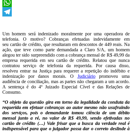
X
WhatsApp
Telegram
Um homem será indenizado moralmente por uma operadora de
telefonia. O motivo? Cobranças efetuadas indevidamente em
seu cartão de crédito, que resultaram em descontos de 449 reais. Na
ação, que teve como parte demandada a Claro S/A, um homem
alegou ter sido surpreendido com a cobrança mensal de R$ 49,99 da
empresa requerida em seu cartão de crédito. Relatou que nunca
contratou serviço de telefonia da requerida. Por causa disso,
resolveu entrar na Justiça para requerer a repetição do indébito e
indenização por danos morais. O
Judiciário
promoveu uma
audiência de conciliação, mas as partes não chegaram a um acordo.
A sentença é do 4º Juizado Especial Cível e das Relações de
Consumo.
“O objeto da questão gira em torno da legalidade da conduta da
requerida em efetuar cobranças ao autor mesmo não usufruindo
dos serviços, pois o demandante tomou ciência de um débito
mensal junto a ré, no valor de R$ 49,99, sendo efetivadas no
cartão de crédito (…) Vale frisar que a busca da verdade real é
indispensável para que o julgador possa dar o correto deslinde à