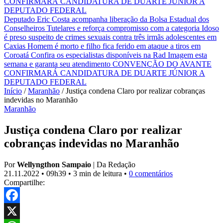
CONFIRMARÁ CANDIDATURA DE DUARTE JÚNIOR A
DEPUTADO FEDERAL
Deputado Eric Costa acompanha liberação da Bolsa Estadual dos
Conselheiros Tutelares e reforça compromisso com a categoria
Idoso
é preso suspeito de crimes sexuais contra três irmãs adolescentes em
Caxias
Homem é morto e filho fica ferido em ataque a tiros em
Coroatá
Confira os especialistas disponíveis na Rad Imagem esta
semana e garanta seu atendimento
CONVENÇÃO DO AVANTE
CONFIRMARÁ CANDIDATURA DE DUARTE JÚNIOR A
DEPUTADO FEDERAL
Início
/
Maranhão
/
Justiça condena Claro por realizar cobranças
indevidas no Maranhão
Maranhão
Justiça condena Claro por realizar
cobranças indevidas no Maranhão
Por
Wellyngthon Sampaio
|
Da Redação
21.11.2022
•
09h39
•
3 min de leitura
•
0 comentários
Compartilhe:
Facebook