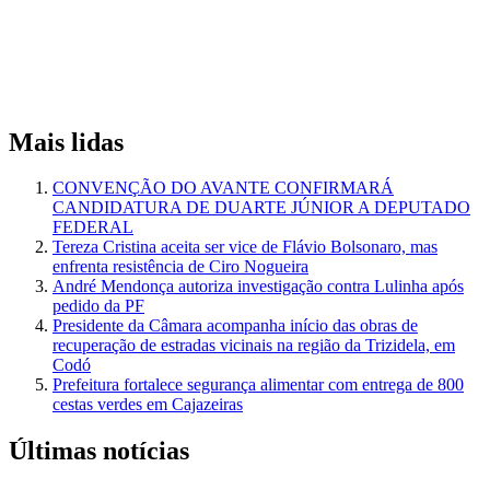
Mais lidas
CONVENÇÃO DO AVANTE CONFIRMARÁ
CANDIDATURA DE DUARTE JÚNIOR A DEPUTADO
FEDERAL
Tereza Cristina aceita ser vice de Flávio Bolsonaro, mas
enfrenta resistência de Ciro Nogueira
André Mendonça autoriza investigação contra Lulinha após
pedido da PF
Presidente da Câmara acompanha início das obras de
recuperação de estradas vicinais na região da Trizidela, em
Codó
Prefeitura fortalece segurança alimentar com entrega de 800
cestas verdes em Cajazeiras
Últimas notícias