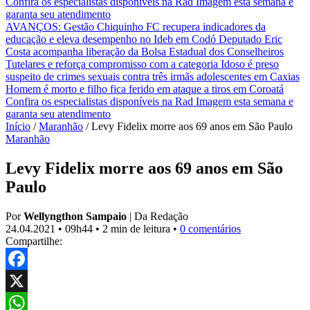
Confira os especialistas disponíveis na Rad Imagem esta semana e
garanta seu atendimento
AVANÇOS: Gestão Chiquinho FC recupera indicadores da
educação e eleva desempenho no Ideb em Codó
Deputado Eric
Costa acompanha liberação da Bolsa Estadual dos Conselheiros
Tutelares e reforça compromisso com a categoria
Idoso é preso
suspeito de crimes sexuais contra três irmãs adolescentes em Caxias
Homem é morto e filho fica ferido em ataque a tiros em Coroatá
Confira os especialistas disponíveis na Rad Imagem esta semana e
garanta seu atendimento
Início
/
Maranhão
/
Levy Fidelix morre aos 69 anos em São Paulo
Maranhão
Levy Fidelix morre aos 69 anos em São
Paulo
Por
Wellyngthon Sampaio
|
Da Redação
24.04.2021
•
09h44
•
2 min de leitura
•
0 comentários
Compartilhe:
Facebook
X