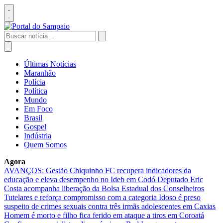
Pular
para
Abrir
o
menu
conteúdo
Buscar
por:
Abrir
busca
Últimas Notícias
Maranhão
Polícia
Política
Mundo
Em Foco
Brasil
Gospel
Indústria
Quem Somos
Agora
AVANÇOS: Gestão Chiquinho FC recupera indicadores da
educação e eleva desempenho no Ideb em Codó
Deputado Eric
Costa acompanha liberação da Bolsa Estadual dos Conselheiros
Tutelares e reforça compromisso com a categoria
Idoso é preso
suspeito de crimes sexuais contra três irmãs adolescentes em Caxias
Homem é morto e filho fica ferido em ataque a tiros em Coroatá