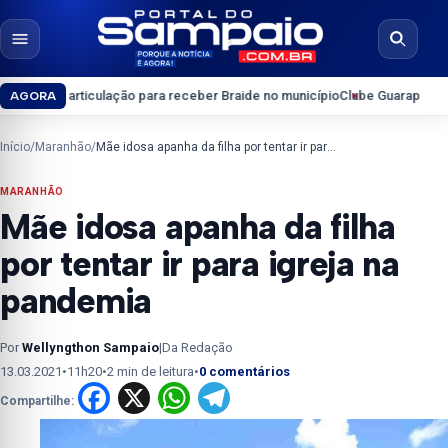
Pular para o conteúdo
Abrir menu
Abrir b
iculação para receber Braide no município
Clube Guarapary convoca sócios
AGORA
Início
/
Maranhão
/
Mãe idosa apanha da filha por tentar ir para igreja na pandemia
MARANHÃO
Mãe idosa apanha da filha
por tentar ir para igreja na
pandemia
Por
Wellyngthon Sampaio
|
Da Redação
13.03.2021
•
11h20
•
2 min de leitura
•
0 comentários
Facebook
X
WhatsApp
Telegram
Compartilhe: