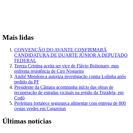
Mais lidas
CONVENÇÃO DO AVANTE CONFIRMARÁ
CANDIDATURA DE DUARTE JÚNIOR A DEPUTADO
FEDERAL
Tereza Cristina aceita ser vice de Flávio Bolsonaro, mas
enfrenta resistência de Ciro Nogueira
André Mendonça autoriza investigação contra Lulinha após
pedido da PF
Presidente da Câmara acompanha início das obras de
recuperação de estradas vicinais na região da Trizidela, em
Codó
Prefeitura fortalece segurança alimentar com entrega de 800
cestas verdes em Cajazeiras
Últimas notícias