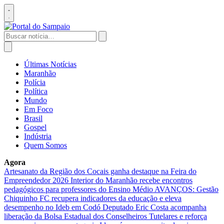
Pular
para
Abrir
o
menu
conteúdo
Buscar
por:
Abrir
busca
Últimas Notícias
Maranhão
Polícia
Política
Mundo
Em Foco
Brasil
Gospel
Indústria
Quem Somos
Agora
Artesanato da Região dos Cocais ganha destaque na Feira do
Empreendedor 2026
Interior do Maranhão recebe encontros
pedagógicos para professores do Ensino Médio
AVANÇOS: Gestão
Chiquinho FC recupera indicadores da educação e eleva
desempenho no Ideb em Codó
Deputado Eric Costa acompanha
liberação da Bolsa Estadual dos Conselheiros Tutelares e reforça