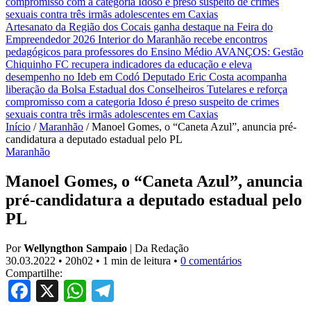
compromisso com a categoria
Idoso é preso suspeito de crimes
sexuais contra três irmãs adolescentes em Caxias
Artesanato da Região dos Cocais ganha destaque na Feira do
Empreendedor 2026
Interior do Maranhão recebe encontros
pedagógicos para professores do Ensino Médio
AVANÇOS: Gestão
Chiquinho FC recupera indicadores da educação e eleva
desempenho no Ideb em Codó
Deputado Eric Costa acompanha
liberação da Bolsa Estadual dos Conselheiros Tutelares e reforça
compromisso com a categoria
Idoso é preso suspeito de crimes
sexuais contra três irmãs adolescentes em Caxias
Início
/
Maranhão
/
Manoel Gomes, o “Caneta Azul”, anuncia pré-
candidatura a deputado estadual pelo PL
Maranhão
Manoel Gomes, o “Caneta Azul”, anuncia
pré-candidatura a deputado estadual pelo
PL
Por
Wellyngthon Sampaio
|
Da Redação
30.03.2022
•
20h02
•
1 min de leitura
•
0 comentários
Compartilhe:
Facebook
X
WhatsApp
Telegram