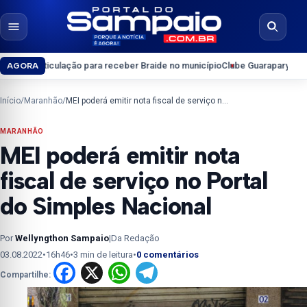
Pular para o conteúdo
Abrir menu
Abrir b
lação para receber Braide no município
Clube Guarapary convoca sócios pr
AGORA
Início
/
Maranhão
/
MEI poderá emitir nota fiscal de serviço no Portal do Simples Nacional
MARANHÃO
MEI poderá emitir nota
fiscal de serviço no Portal
do Simples Nacional
Por
Wellyngthon Sampaio
|
Da Redação
03.08.2022
•
16h46
•
3 min de leitura
•
0 comentários
Facebook
X
WhatsApp
Telegram
Compartilhe: