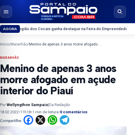
Pular para o conteúdo
Abrir menu
Abrir b
ião dos Cocais ganha destaque na Feira do Empreendedor 2026
Interior d
AGORA
Início
/
Maranhão
/
Menino de apenas 3 anos morre afogado em açude interior do Piauí
MARANHÃO
Menino de apenas 3 anos
morre afogado em açude
interior do Piauí
Por
Wellyngthon Sampaio
|
Da Redação
18.02.2022
•
11h18
•
1 min de leitura
•
0 comentários
Facebook
X
WhatsApp
Telegram
Compartilhe: