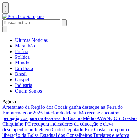
Pular
para
Abrir
o
menu
conteúdo
Buscar
por:
Abrir
busca
Últimas Notícias
Maranhão
Polícia
Política
Mundo
Em Foco
Brasil
Gospel
Indústria
Quem Somos
Agora
Artesanato da Região dos Cocais ganha destaque na Feira do
Empreendedor 2026
Interior do Maranhão recebe encontros
pedagógicos para professores do Ensino Médio
AVANÇOS: Gestão
Chiquinho FC recupera indicadores da educação e eleva
desempenho no Ideb em Codó
Deputado Eric Costa acompanha
liberação da Bolsa Estadual dos Conselheiros Tutelares e reforça