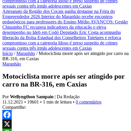
compromisso com a categoria
Idoso é preso suspeito de crimes
sexuais contra três irmãs adolescentes em Caxias
Artesanato da Região dos Cocais ganha destaque na Feira do
Empreendedor 2026
Interior do Maranhão recebe encontros
pedagógicos para professores do Ensino Médio
AVANÇOS: Gestão
Chiquinho FC recupera indicadores da educação e eleva
desempenho no Ideb em Codó
Deputado Eric Costa acompanha
liberação da Bolsa Estadual dos Conselheiros Tutelares e reforça
compromisso com a categoria
Idoso é preso suspeito de crimes
sexuais contra três irmãs adolescentes em Caxias
Início
/
Maranhão
/
Motociclista morre após ser atingido por carro na
BR-316, em Caxias
Maranhão
Motociclista morre após ser atingido por
carro na BR-316, em Caxias
Por
Wellyngthon Sampaio
|
Da Redação
11.12.2021
•
19h01
•
1 min de leitura
•
0 comentários
Compartilhe:
Facebook