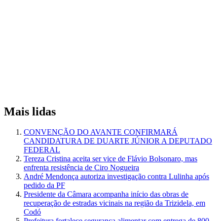
Mais lidas
CONVENÇÃO DO AVANTE CONFIRMARÁ
CANDIDATURA DE DUARTE JÚNIOR A DEPUTADO
FEDERAL
Tereza Cristina aceita ser vice de Flávio Bolsonaro, mas
enfrenta resistência de Ciro Nogueira
André Mendonça autoriza investigação contra Lulinha após
pedido da PF
Presidente da Câmara acompanha início das obras de
recuperação de estradas vicinais na região da Trizidela, em
Codó
Prefeitura fortalece segurança alimentar com entrega de 800