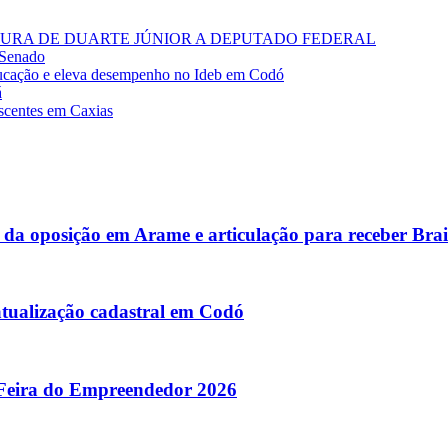
RA DE DUARTE JÚNIOR A DEPUTADO FEDERAL
 Senado
cação e eleva desempenho no Ideb em Codó
á
escentes em Caxias
 da oposição em Arame e articulação para receber Bra
atualização cadastral em Codó
 Feira do Empreendedor 2026