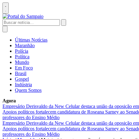
Pular
para
Abrir
o
menu
conteúdo
Buscar
por:
Abrir
busca
Últimas Notícias
Maranhão
Polícia
Política
Mundo
Em Foco
Brasil
Gospel
Indústria
Quem Somos
Agora
Empresário Derisvaldo da New Celular destaca união da oposição em
Apoios políticos fortalecem candidatura de Roseana Sarney ao Sena
professores do Ensino Médio
Empresário Derisvaldo da New Celular destaca união da oposição em
Apoios políticos fortalecem candidatura de Roseana Sarney ao Sena
professores do Ensino Médio