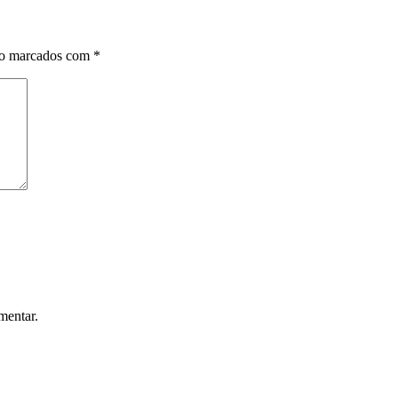
ão marcados com
*
mentar.