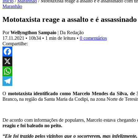
Início
/
Maranhão
/
Mototaxista reage a assalto e é assassinado com ti
Maranhão
Mototaxista reage a assalto e é assassinad
Por
Wellyngthon Sampaio
|
Da Redação
17.11.2021
•
10h34
•
1 min de leitura
•
0 comentários
Compartilhe:
Facebook
X
WhatsApp
Telegram
O
mototaxista identificado como Marcelo Mendes da Silva, de 36
Branco
,
na região da Santa Maria da Codipi, na zona Norte de Teresi
De acordo com informações de populares, Marcelo estava chegando e
reagiu e foi baleado no peito.
“Ele foi trazido pelos vizinhos que o socorrerem, mas infelizmente