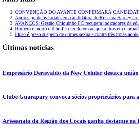
CONVENÇÃO DO AVANTE CONFIRMARÁ CANDIDATU
Apoios políticos fortalecem candidatura de Roseana Sarney ao
AVANÇOS: Gestão Chiquinho FC recupera indicadores da edu
Homem é morto e filho fica ferido em ataque a tiros em Coroat
Idoso é preso suspeito de crimes sexuais contra três irmãs adol
Últimas notícias
Empresário Derisvaldo da New Celular destaca união
Clube Guarapary convoca sócios proprietários para 
Artesanato da Região dos Cocais ganha destaque na