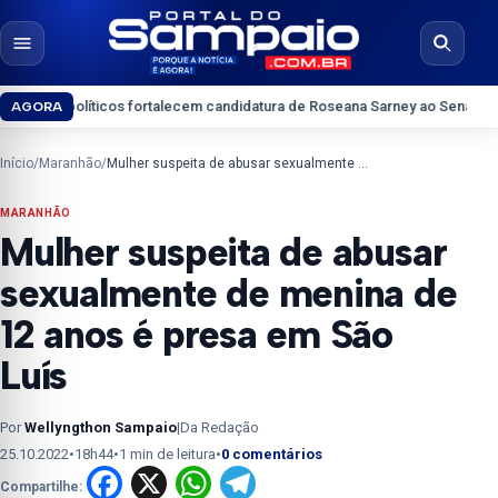
Pular para o conteúdo
Abrir menu
Abrir b
 políticos fortalecem candidatura de Roseana Sarney ao Senado
Artesanat
AGORA
Início
/
Maranhão
/
Mulher suspeita de abusar sexualmente de menina de 12 anos é presa em São Luís
MARANHÃO
Mulher suspeita de abusar
sexualmente de menina de
12 anos é presa em São
Luís
Por
Wellyngthon Sampaio
|
Da Redação
25.10.2022
•
18h44
•
1 min de leitura
•
0 comentários
Facebook
X
WhatsApp
Telegram
Compartilhe: