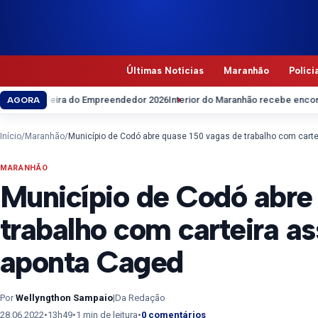
Pular para o conteúdo
Últimas Notícias
Maranhão
Políci
 na Feira do Empreendedor 2026
Interior do Maranhão recebe encontros p
AGORA
Início
/
Maranhão
/
Município de Codó abre quase 150 vagas de trabalho com cart
MARANHÃO
Município de Codó abre
trabalho com carteira a
aponta Caged
Por
Wellyngthon Sampaio
|
Da Redação
28.06.2022
•
13h49
•
1 min de leitura
•
0 comentários