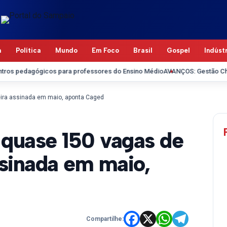
a
Política
Mundo
Em Foco
Brasil
Gospel
Indúst
edagógicos para professores do Ensino Médio
AVANÇOS: Gestão Chiquinho
eira assinada em maio, aponta Caged
 quase 150 vagas de
ssinada em maio,
Compartilhe: