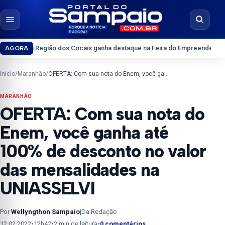
Pular para o conteúdo
Abrir menu
Abrir b
egião dos Cocais ganha destaque na Feira do Empreendedor 2026
Interior
AGORA
Início
/
Maranhão
/
OFERTA: Com sua nota do Enem, você ganha até 100% de desconto no valor das mensalidades na UNIASSELVI
MARANHÃO
OFERTA: Com sua nota do
Enem, você ganha até
100% de desconto no valor
das mensalidades na
UNIASSELVI
Por
Wellyngthon Sampaio
|
Da Redação
12.02.2022
•
12h42
•
2 min de leitura
•
0 comentários