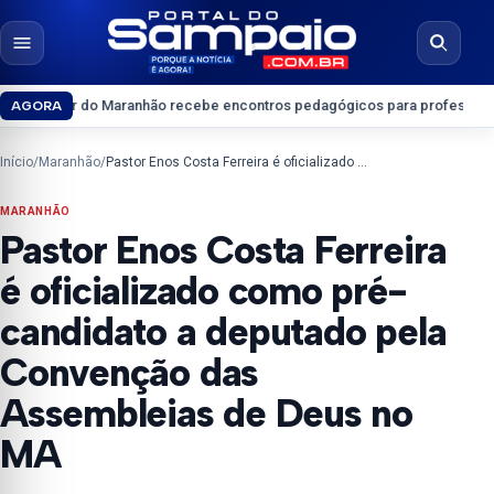
Pular para o conteúdo
Abrir menu
Abrir b
 Maranhão recebe encontros pedagógicos para professores do Ensino Méd
AGORA
Início
/
Maranhão
/
Pastor Enos Costa Ferreira é oficializado como pré-candidato a deputado pela Convenção das Assembleias de Deus no MA
MARANHÃO
Pastor Enos Costa Ferreira
é oficializado como pré-
candidato a deputado pela
Convenção das
Assembleias de Deus no
MA