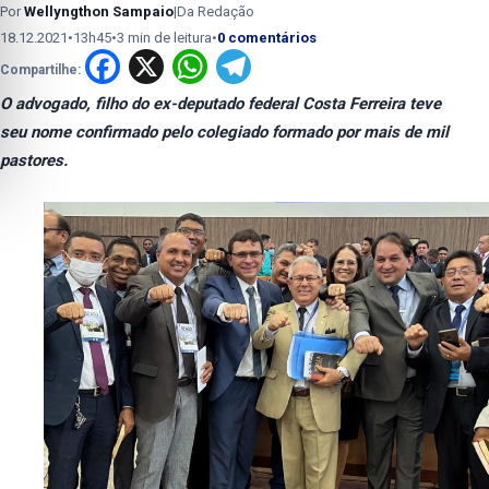
Por
Wellyngthon Sampaio
|
Da Redação
18.12.2021
•
13h45
•
3 min de leitura
•
0 comentários
Facebook
X
WhatsApp
Telegram
Compartilhe:
O advogado, filho do ex-deputado federal Costa Ferreira teve
seu nome confirmado pelo colegiado formado por mais de mil
pastores.