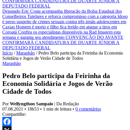
CONFIRMARÁ CANDIDATURA DE DUARTE JÚNIOR A
DEPUTADO FEDERAL
Deputado Eric Costa acompanha liberação da Bolsa Estadual dos
Conselheiros Tutelares e reforça compromisso com a categoria
Idoso
é preso suspeito de crimes sexuais contra três irmãs adolescentes em
Caxias
Homem é morto e filho fica ferido em ataque a tiros em
Coroatá
Confira os especialistas disponíveis na Rad Imagem esta
semana e garanta seu atendimento
CONVENÇÃO DO AVANTE
CONFIRMARÁ CANDIDATURA DE DUARTE JÚNIOR A
DEPUTADO FEDERAL
Início
/
Maranhão
/
Pedro Belo participa da Feirinha da Economia
Solidária e Jogos de Verão Cidade de Todos
Maranhão
Pedro Belo participa da Feirinha da
Economia Solidária e Jogos de Verão
Cidade de Todos
Por
Wellyngthon Sampaio
|
Da Redação
07.08.2021
•
18h53
•
1 min de leitura
•
0 comentários
Compartilhe: