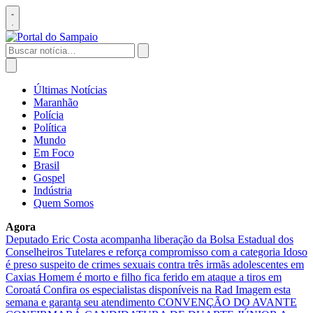
Pular
para
Abrir
o
menu
conteúdo
Buscar
por:
Abrir
busca
Últimas Notícias
Maranhão
Polícia
Política
Mundo
Em Foco
Brasil
Gospel
Indústria
Quem Somos
Agora
Deputado Eric Costa acompanha liberação da Bolsa Estadual dos
Conselheiros Tutelares e reforça compromisso com a categoria
Idoso
é preso suspeito de crimes sexuais contra três irmãs adolescentes em
Caxias
Homem é morto e filho fica ferido em ataque a tiros em
Coroatá
Confira os especialistas disponíveis na Rad Imagem esta
semana e garanta seu atendimento
CONVENÇÃO DO AVANTE