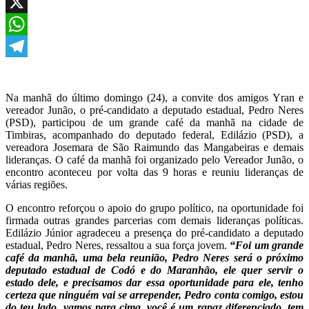
Facebook
X
WhatsApp
Telegram
Na manhã do último domingo (24), a convite dos amigos Yran e
vereador Junão, o pré-candidato a deputado estadual, Pedro Neres
(PSD), participou de um grande café da manhã na cidade de
Timbiras, acompanhado do deputado federal, Edilázio (PSD), a
vereadora Josemara de São Raimundo das Mangabeiras e demais
lideranças. O café da manhã foi organizado pelo Vereador Junão, o
encontro aconteceu por volta das 9 horas e reuniu lideranças de
várias regiões.
O encontro reforçou o apoio do grupo político, na oportunidade foi
firmada outras grandes parcerias com demais lideranças políticas.
Edilázio Júnior agradeceu a presença do pré-candidato a deputado
estadual, Pedro Neres, ressaltou a sua força jovem.
“Foi um grande
café da manhã, uma bela reunião, Pedro Neres será o próximo
deputado estadual de Codó e do Maranhão, ele quer servir o
estado dele, e precisamos dar essa oportunidade para ele, tenho
certeza que ninguém vai se arrepender, Pedro conta comigo, estou
do teu lado, vamos para cima, você é um rapaz diferenciado, tem