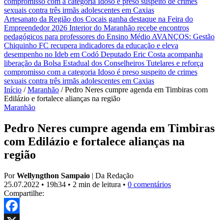
compromisso com a categoria
Idoso é preso suspeito de crimes
sexuais contra três irmãs adolescentes em Caxias
Artesanato da Região dos Cocais ganha destaque na Feira do
Empreendedor 2026
Interior do Maranhão recebe encontros
pedagógicos para professores do Ensino Médio
AVANÇOS: Gestão
Chiquinho FC recupera indicadores da educação e eleva
desempenho no Ideb em Codó
Deputado Eric Costa acompanha
liberação da Bolsa Estadual dos Conselheiros Tutelares e reforça
compromisso com a categoria
Idoso é preso suspeito de crimes
sexuais contra três irmãs adolescentes em Caxias
Início
/
Maranhão
/
Pedro Neres cumpre agenda em Timbiras com
Edilázio e fortalece alianças na região
Maranhão
Pedro Neres cumpre agenda em Timbiras
com Edilázio e fortalece alianças na
região
Por
Wellyngthon Sampaio
|
Da Redação
25.07.2022
•
19h34
•
2 min de leitura
•
0 comentários
Compartilhe: