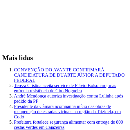
Mais lidas
CONVENÇÃO DO AVANTE CONFIRMARÁ
CANDIDATURA DE DUARTE JÚNIOR A DEPUTADO
FEDERAL
Tereza Cristina aceita ser vice de Flávio Bolsonaro, mas
enfrenta resistência de Ciro Nogueira
André Mendonça autoriza investigação contra Lulinha após
pedido da PF
Presidente da Câmara acompanha início das obras de
recuperação de estradas vicinais na região da Trizidela, em
Codó
Prefeitura fortalece segurança alimentar com entrega de 800
cestas verdes em Cajazeiras