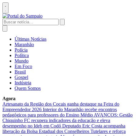
Pular
para
Abrir
o
menu
conteúdo
Buscar
por:
Abrir
busca
Últimas Notícias
Maranhão
Polícia
Política
Mundo
Em Foco
Brasil
Gospel
Indústria
Quem Somos
Agora
Artesanato da Região dos Cocais ganha destaque na Feira do
Empreendedor 2026
Interior do Maranhão recebe encontros
pedagógicos para professores do Ensino Médio
AVANÇOS: Gestão
Chiquinho FC recupera indicadores da educação e eleva
desempenho no Ideb em Codó
Deputado Eric Costa acompanha
liberação da Bolsa Estadual dos Conselheiros Tutelares e reforça