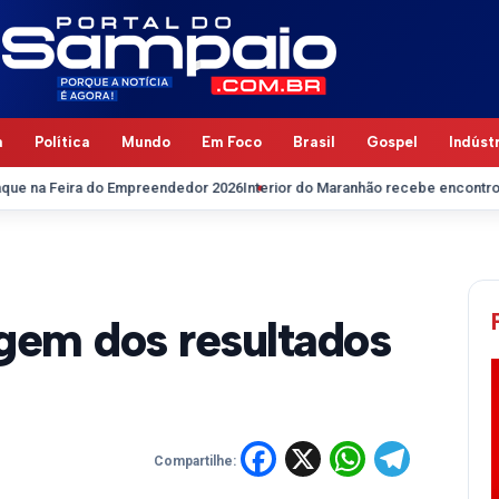
a
Política
Mundo
Em Foco
Brasil
Gospel
Indúst
a do Empreendedor 2026
Interior do Maranhão recebe encontros pedagógic
gem dos resultados
Facebook
X
WhatsA
Tele
Compartilhe: