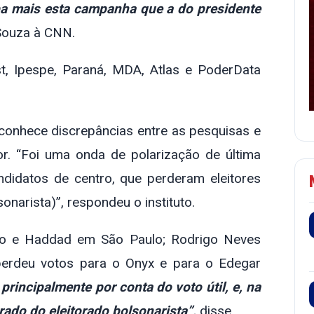
pa mais esta campanha que a do presidente
 Souza à CNN.
st, Ipespe, Paraná, MDA, Atlas e PoderData
econhece discrepâncias entre as pesquisas e
or. “Foi uma onda de polarização de última
ndidatos de centro, que perderam eleitores
onarista)”, respondeu o instituto.
sio e Haddad em São Paulo; Rodrigo Neves
 perdeu votos para o Onyx e para o Edegar
 principalmente por conta do voto útil, e, na
do do eleitorado bolsonarista”,
disse.