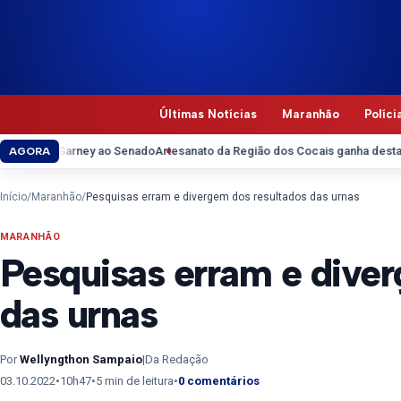
Pular para o conteúdo
Últimas Notícias
Maranhão
Políci
Sarney ao Senado
Artesanato da Região dos Cocais ganha destaque na Feir
AGORA
Início
/
Maranhão
/
Pesquisas erram e divergem dos resultados das urnas
MARANHÃO
Pesquisas erram e diver
das urnas
Por
Wellyngthon Sampaio
|
Da Redação
03.10.2022
•
10h47
•
5 min de leitura
•
0 comentários