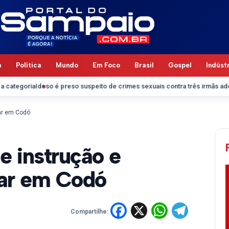
a
Política
Mundo
Em Foco
Brasil
Gospel
Indúst
Idoso é preso suspeito de crimes sexuais contra três irmãs adolescentes 
tar em Codó
e instrução e
itar em Codó
Facebook
X
WhatsA
Tele
Compartilhe: