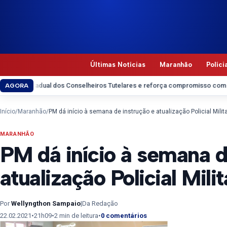
Pular para o conteúdo
Últimas Notícias
Maranhão
Políci
adual dos Conselheiros Tutelares e reforça compromisso com a categoria
AGORA
Início
/
Maranhão
/
PM dá início à semana de instrução e atualização Policial Mili
MARANHÃO
PM dá início à semana d
atualização Policial Mil
Por
Wellyngthon Sampaio
|
Da Redação
22.02.2021
•
21h09
•
2 min de leitura
•
0 comentários