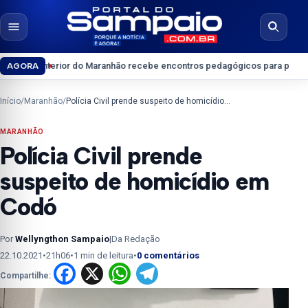
Pular para o conteúdo
Abrir menu
Abrir b
erior do Maranhão recebe encontros pedagógicos para professores do En
AGORA
Início
/
Maranhão
/
Polícia Civil prende suspeito de homicídio em Codó
MARANHÃO
Polícia Civil prende
suspeito de homicídio em
Codó
Por
Wellyngthon Sampaio
|
Da Redação
22.10.2021
•
21h06
•
1 min de leitura
•
0 comentários
Facebook
X
WhatsApp
Telegram
Compartilhe: