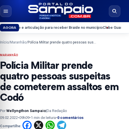
Pular para o conteúdo
Abrir menu
Abrir b
 articulação para receber Braide no município
Clube Guarapary convoca só
AGORA
Início
/
Maranhão
/
Polícia Militar prende quatro pessoas suspeitas de cometerem assaltos em Codó
MARANHÃO
Polícia Militar prende
quatro pessoas suspeitas
de cometerem assaltos em
Codó
Por
Wellyngthon Sampaio
|
Da Redação
09.02.2022
•
09h09
•
1 min de leitura
•
0 comentários
Facebook
X
WhatsApp
Telegram
Compartilhe: