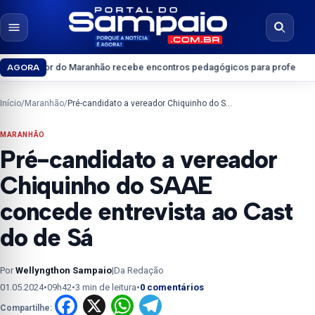
Pular para o conteúdo
Abrir menu
Abrir b
 do Maranhão recebe encontros pedagógicos para professores do Ensino 
AGORA
Início
/
Maranhão
/
Pré-candidato a vereador Chiquinho do SAAE concede entrevista ao Cast do de Sá
MARANHÃO
Pré-candidato a vereador
Chiquinho do SAAE
concede entrevista ao Cast
do de Sá
Por
Wellyngthon Sampaio
|
Da Redação
01.05.2024
•
09h42
•
3 min de leitura
•
0 comentários
Facebook
X
WhatsApp
Telegram
Compartilhe: