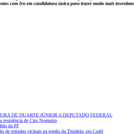
tos com Ivo em candidatura única para trazer muito mais investime
RA DE DUARTE JÚNIOR A DEPUTADO FEDERAL
ta resistência de Ciro Nogueira
dido da PF
o de estradas vicinais na região da Trizidela, em Codó