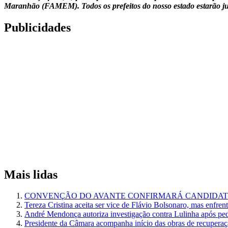
Maranhão (FAMEM). Todos os prefeitos do nosso estado estarão jun
Publicidades
Mais lidas
CONVENÇÃO DO AVANTE CONFIRMARÁ CANDIDATU
Tereza Cristina aceita ser vice de Flávio Bolsonaro, mas enfren
André Mendonça autoriza investigação contra Lulinha após pe
Presidente da Câmara acompanha início das obras de recuperaçã