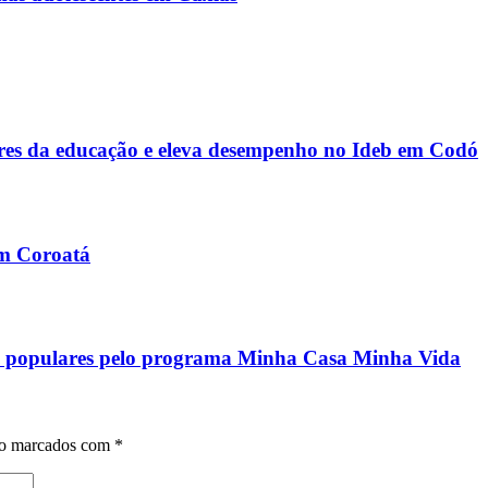
s da educação e eleva desempenho no Ideb em Codó
em Coroatá
ias populares pelo programa Minha Casa Minha Vida
ão marcados com
*