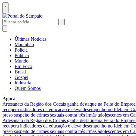
Pular
para
Abrir
o
menu
conteúdo
Buscar
por:
Abrir
busca
Últimas Notícias
Maranhão
Polícia
Política
Mundo
Em Foco
Brasil
Gospel
Indústria
Quem Somos
Agora
Artesanato da Região dos Cocais ganha destaque na Feira do Empre
recupera indicadores da educação e eleva desempenho no Ideb em 
preso suspeito de crimes sexuais contra três irmãs adolescentes em Ca
Artesanato da Região dos Cocais ganha destaque na Feira do Empre
recupera indicadores da educação e eleva desempenho no Ideb em 
preso suspeito de crimes sexuais contra três irmãs adolescentes em Ca