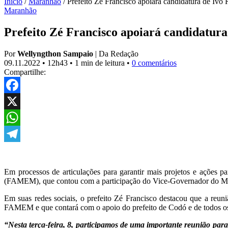
Início
/
Maranhão
/
Prefeito Zé Francisco apoiará candidatura de Iv
Maranhão
Prefeito Zé Francisco apoiará candidatur
Por
Wellyngthon Sampaio
|
Da Redação
09.11.2022
•
12h43
•
1 min de leitura
•
0 comentários
Compartilhe:
Facebook
X
WhatsApp
Telegram
Em processos de articulações para garantir mais projetos e ações
(FAMEM), que contou com a participação do Vice-Governador do Mara
Em suas redes sociais, o prefeito Zé Francisco destacou que a reu
FAMEM e que contará com o apoio do prefeito de Codó e de todos os
“Nesta terça-feira, 8, participamos de uma importante reunião pa