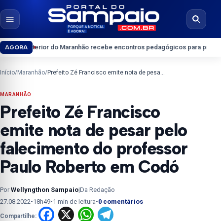
Pular para o conteúdo
Abrir menu
Abrir b
rior do Maranhão recebe encontros pedagógicos para professores do Ens
AGORA
Início
/
Maranhão
/
Prefeito Zé Francisco emite nota de pesar pelo falecimento do professor Paulo Roberto em Codó
MARANHÃO
Prefeito Zé Francisco
emite nota de pesar pelo
falecimento do professor
Paulo Roberto em Codó
Por
Wellyngthon Sampaio
|
Da Redação
27.08.2022
•
18h49
•
1 min de leitura
•
0 comentários
Facebook
X
WhatsApp
Telegram
Compartilhe: