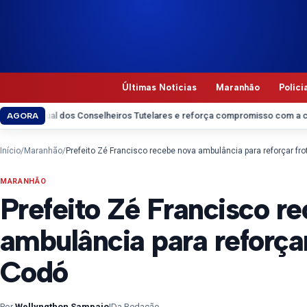
Pular para o conteúdo
Últimas Notícias
Maranhão
Políci
l dos Conselheiros Tutelares e reforça compromisso com a categoria
Idos
AGORA
Início
/
Maranhão
/
Prefeito Zé Francisco recebe nova ambulância para reforçar fr
MARANHÃO
Prefeito Zé Francisco r
ambulância para reforça
Codó
Por
Wellyngthon Sampaio
|
Da Redação