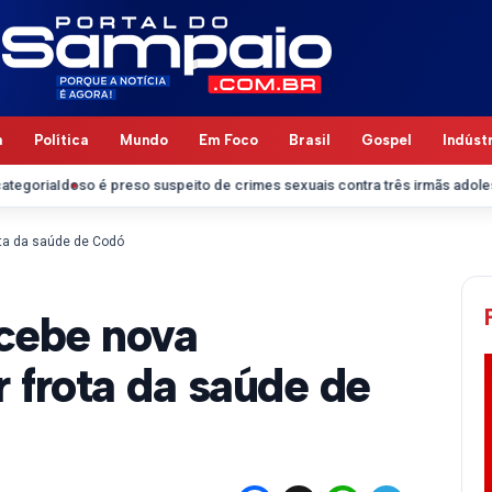
a
Política
Mundo
Em Foco
Brasil
Gospel
Indúst
o é preso suspeito de crimes sexuais contra três irmãs adolescentes em 
ota da saúde de Codó
ecebe nova
r frota da saúde de