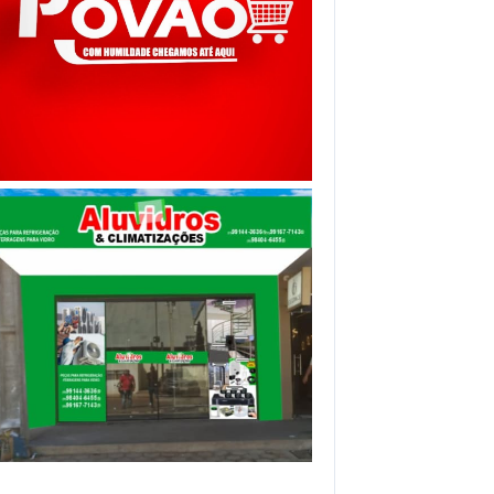
pp
gram