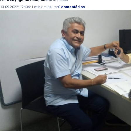
13.09.2022
•
12h06
•
1 min de leitura
•
0 comentários