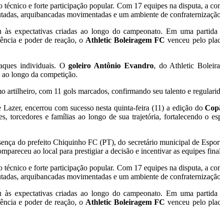
o técnico e forte participação popular. Com 17 equipes na disputa, a
utadas, arquibancadas movimentadas e um ambiente de confraternização 
 às expectativas criadas ao longo do campeonato. Em uma partida m
ência e poder de reação, o
Athletic Boleiragem FC
venceu pelo pla
aques individuais. O
goleiro Antônio Evandro
, do Athletic Bolei
 ao longo da competição.
o artilheiro, com 11 gols marcados, confirmando seu talento e regularid
 Lazer, encerrou com sucesso nesta quinta-feira (11) a edição do
Cop
s, torcedores e famílias ao longo de sua trajetória, fortalecendo o 
ença do prefeito Chiquinho FC (PT), do secretário municipal de Espor
receu ao local para prestigiar a decisão e incentivar as equipes final
o técnico e forte participação popular. Com 17 equipes na disputa, a
utadas, arquibancadas movimentadas e um ambiente de confraternização 
 às expectativas criadas ao longo do campeonato. Em uma partida m
ência e poder de reação, o
Athletic Boleiragem FC
venceu pelo pla