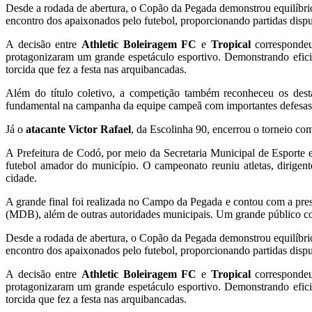
Desde a rodada de abertura, o Copão da Pegada demonstrou equilíbri
encontro dos apaixonados pelo futebol, proporcionando partidas disp
A decisão entre
Athletic Boleiragem FC
e
Tropical
correspondeu
protagonizaram um grande espetáculo esportivo. Demonstrando efici
torcida que fez a festa nas arquibancadas.
Além do título coletivo, a competição também reconheceu os dest
fundamental na campanha da equipe campeã com importantes defesas
Já o
atacante Victor Rafael
, da Escolinha 90, encerrou o torneio com
A Prefeitura de Codó, por meio da Secretaria Municipal de Esporte e
futebol amador do município. O campeonato reuniu atletas, dirigente
cidade.
A grande final foi realizada no Campo da Pegada e contou com a pres
(MDB), além de outras autoridades municipais. Um grande público compa
Desde a rodada de abertura, o Copão da Pegada demonstrou equilíbri
encontro dos apaixonados pelo futebol, proporcionando partidas disp
A decisão entre
Athletic Boleiragem FC
e
Tropical
correspondeu
protagonizaram um grande espetáculo esportivo. Demonstrando efici
torcida que fez a festa nas arquibancadas.