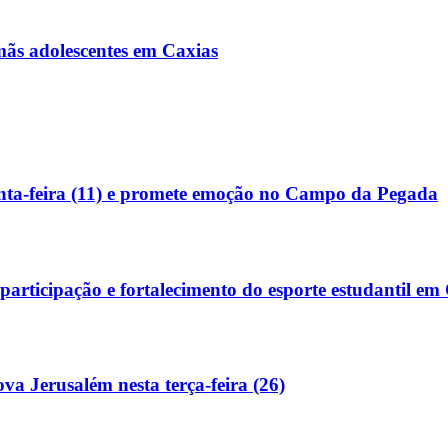
rmãs adolescentes em Caxias
nta-feira (11) e promete emoção no Campo da Pegada
articipação e fortalecimento do esporte estudantil em
a Jerusalém nesta terça-feira (26)