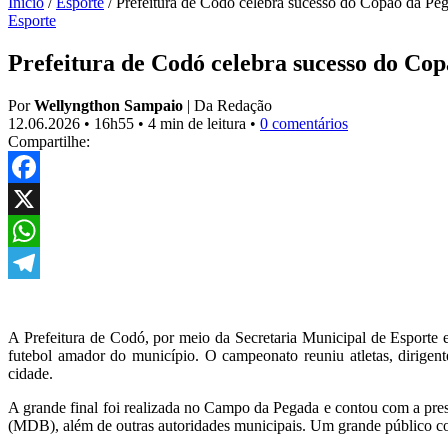
Início
/
Esporte
/
Prefeitura de Codó celebra sucesso do Copão da Pega
Esporte
Prefeitura de Codó celebra sucesso do Cop
Por
Wellyngthon Sampaio
|
Da Redação
12.06.2026
•
16h55
•
4 min de leitura
•
0 comentários
Compartilhe:
Facebook
X
WhatsApp
Telegram
A Prefeitura de Codó, por meio da Secretaria Municipal de Esporte e
futebol amador do município. O campeonato reuniu atletas, dirigente
cidade.
A grande final foi realizada no Campo da Pegada e contou com a pres
(MDB), além de outras autoridades municipais. Um grande público compa