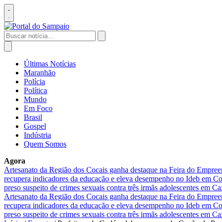
Pular
para
Abrir
o
menu
conteúdo
Buscar
por:
Abrir
busca
Últimas Notícias
Maranhão
Polícia
Política
Mundo
Em Foco
Brasil
Gospel
Indústria
Quem Somos
Agora
Artesanato da Região dos Cocais ganha destaque na Feira do Empre
recupera indicadores da educação e eleva desempenho no Ideb em 
preso suspeito de crimes sexuais contra três irmãs adolescentes em Ca
Artesanato da Região dos Cocais ganha destaque na Feira do Empre
recupera indicadores da educação e eleva desempenho no Ideb em 
preso suspeito de crimes sexuais contra três irmãs adolescentes em Ca