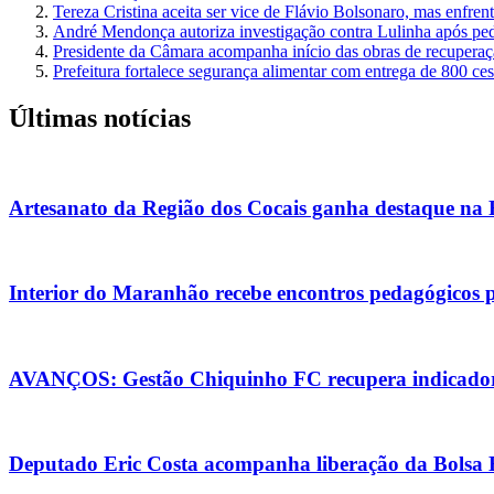
Tereza Cristina aceita ser vice de Flávio Bolsonaro, mas enfren
André Mendonça autoriza investigação contra Lulinha após pe
Presidente da Câmara acompanha início das obras de recuperaçã
Prefeitura fortalece segurança alimentar com entrega de 800 ce
Últimas notícias
Artesanato da Região dos Cocais ganha destaque na
Interior do Maranhão recebe encontros pedagógicos 
AVANÇOS: Gestão Chiquinho FC recupera indicadore
Deputado Eric Costa acompanha liberação da Bolsa Es