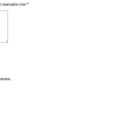
ão marcados com
*
mentar.