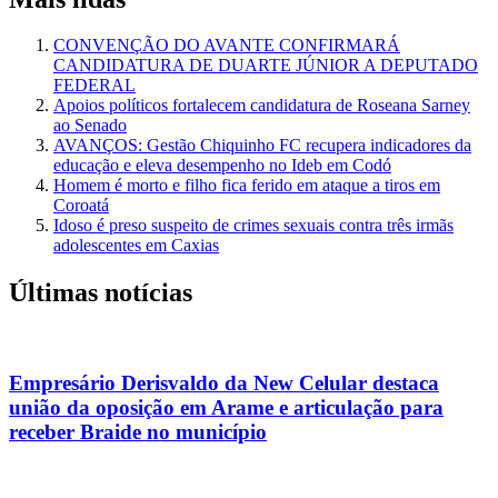
CONVENÇÃO DO AVANTE CONFIRMARÁ
CANDIDATURA DE DUARTE JÚNIOR A DEPUTADO
FEDERAL
Apoios políticos fortalecem candidatura de Roseana Sarney
ao Senado
AVANÇOS: Gestão Chiquinho FC recupera indicadores da
educação e eleva desempenho no Ideb em Codó
Homem é morto e filho fica ferido em ataque a tiros em
Coroatá
Idoso é preso suspeito de crimes sexuais contra três irmãs
adolescentes em Caxias
Últimas notícias
Empresário Derisvaldo da New Celular destaca
união da oposição em Arame e articulação para
receber Braide no município