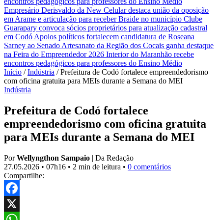
encontros pedagógicos para professores do Ensino Médio
Empresário Derisvaldo da New Celular destaca união da oposição
em Arame e articulação para receber Braide no município
Clube
Guarapary convoca sócios proprietários para atualização cadastral
em Codó
Apoios políticos fortalecem candidatura de Roseana
Sarney ao Senado
Artesanato da Região dos Cocais ganha destaque
na Feira do Empreendedor 2026
Interior do Maranhão recebe
encontros pedagógicos para professores do Ensino Médio
Início
/
Indústria
/
Prefeitura de Codó fortalece empreendedorismo
com oficina gratuita para MEIs durante a Semana do MEI
Indústria
Prefeitura de Codó fortalece
empreendedorismo com oficina gratuita
para MEIs durante a Semana do MEI
Por
Wellyngthon Sampaio
|
Da Redação
27.05.2026
•
07h16
•
2 min de leitura
•
0 comentários
Compartilhe:
Facebook
X