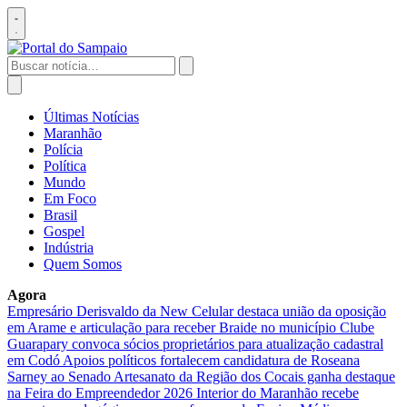
Pular
para
Abrir
o
menu
conteúdo
Buscar
por:
Abrir
busca
Últimas Notícias
Maranhão
Polícia
Política
Mundo
Em Foco
Brasil
Gospel
Indústria
Quem Somos
Agora
Empresário Derisvaldo da New Celular destaca união da oposição
em Arame e articulação para receber Braide no município
Clube
Guarapary convoca sócios proprietários para atualização cadastral
em Codó
Apoios políticos fortalecem candidatura de Roseana
Sarney ao Senado
Artesanato da Região dos Cocais ganha destaque
na Feira do Empreendedor 2026
Interior do Maranhão recebe