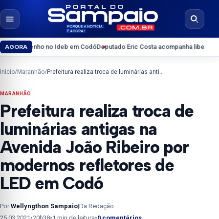
Pular para o conteúdo
Abrir menu
Abrir b
 no Ideb em Codó
Deputado Eric Costa acompanha liberação da Bolsa Esta
AGORA
Início
/
Maranhão
/
Prefeitura realiza troca de luminárias antigas na Avenida João Ribeiro por modernos refletores de LED em Codó
MARANHÃO
Prefeitura realiza troca de
luminárias antigas na
Avenida João Ribeiro por
modernos refletores de
LED em Codó
Por
Wellyngthon Sampaio
|
Da Redação
25.03.2021
•
20h38
•
1 min de leitura
•
0 comentários