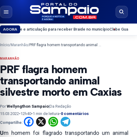
Pular para o conteúdo
Abrir menu
Abrir b
 articulação para receber Braide no município
Clube Guarapary convoca só
AGORA
Início
/
Maranhão
/
PRF flagra homem transportando animal silvestre morto em Caxias
MARANHÃO
PRF flagra homem
transportando animal
silvestre morto em Caxias
Por
Wellyngthon Sampaio
|
Da Redação
15.03.2022
•
12h40
•
1 min de leitura
•
0 comentários
Facebook
X
WhatsApp
Telegram
Compartilhe:
U
m homem foi flagrado transportando um animal