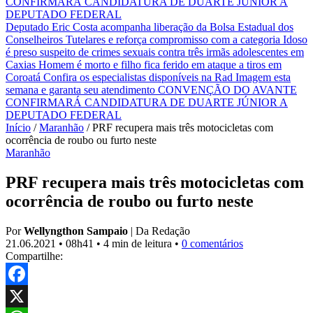
CONFIRMARÁ CANDIDATURA DE DUARTE JÚNIOR A
DEPUTADO FEDERAL
Deputado Eric Costa acompanha liberação da Bolsa Estadual dos
Conselheiros Tutelares e reforça compromisso com a categoria
Idoso
é preso suspeito de crimes sexuais contra três irmãs adolescentes em
Caxias
Homem é morto e filho fica ferido em ataque a tiros em
Coroatá
Confira os especialistas disponíveis na Rad Imagem esta
semana e garanta seu atendimento
CONVENÇÃO DO AVANTE
CONFIRMARÁ CANDIDATURA DE DUARTE JÚNIOR A
DEPUTADO FEDERAL
Início
/
Maranhão
/
PRF recupera mais três motocicletas com
ocorrência de roubo ou furto neste
Maranhão
PRF recupera mais três motocicletas com
ocorrência de roubo ou furto neste
Por
Wellyngthon Sampaio
|
Da Redação
21.06.2021
•
08h41
•
4 min de leitura
•
0 comentários
Compartilhe:
Facebook