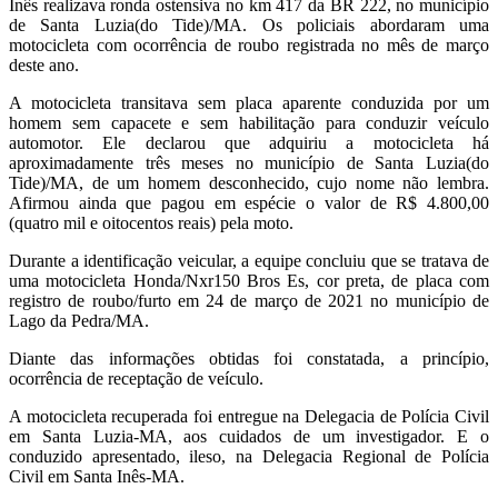
Inês realizava ronda ostensiva no km 417 da BR 222, no município
de Santa Luzia(do Tide)/MA. Os policiais abordaram uma
motocicleta com ocorrência de roubo registrada no mês de março
deste ano.
A motocicleta transitava sem placa aparente conduzida por um
homem sem capacete e sem habilitação para conduzir veículo
automotor. Ele declarou que adquiriu a motocicleta há
aproximadamente três meses no município de Santa Luzia(do
Tide)/MA, de um homem desconhecido, cujo nome não lembra.
Afirmou ainda que pagou em espécie o valor de R$ 4.800,00
(quatro mil e oitocentos reais) pela moto.
Durante a identificação veicular, a equipe concluiu que se tratava de
uma motocicleta Honda/Nxr150 Bros Es, cor preta, de placa com
registro de roubo/furto em 24 de março de 2021 no município de
Lago da Pedra/MA.
Diante das informações obtidas foi constatada, a princípio,
ocorrência de receptação de veículo.
A motocicleta recuperada foi entregue na Delegacia de Polícia Civil
em Santa Luzia-MA, aos cuidados de um investigador. E o
conduzido apresentado, ileso, na Delegacia Regional de Polícia
Civil em Santa Inês-MA.