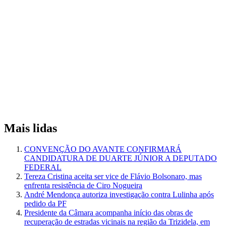
Mais lidas
CONVENÇÃO DO AVANTE CONFIRMARÁ
CANDIDATURA DE DUARTE JÚNIOR A DEPUTADO
FEDERAL
Tereza Cristina aceita ser vice de Flávio Bolsonaro, mas
enfrenta resistência de Ciro Nogueira
André Mendonça autoriza investigação contra Lulinha após
pedido da PF
Presidente da Câmara acompanha início das obras de
recuperação de estradas vicinais na região da Trizidela, em