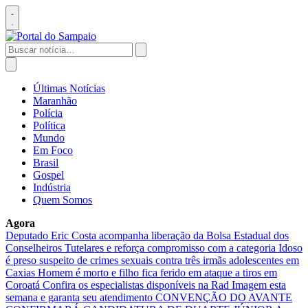
Pular
para
Abrir
o
menu
conteúdo
Buscar
por:
Abrir
busca
Últimas Notícias
Maranhão
Polícia
Política
Mundo
Em Foco
Brasil
Gospel
Indústria
Quem Somos
Agora
Deputado Eric Costa acompanha liberação da Bolsa Estadual dos
Conselheiros Tutelares e reforça compromisso com a categoria
Idoso
é preso suspeito de crimes sexuais contra três irmãs adolescentes em
Caxias
Homem é morto e filho fica ferido em ataque a tiros em
Coroatá
Confira os especialistas disponíveis na Rad Imagem esta
semana e garanta seu atendimento
CONVENÇÃO DO AVANTE