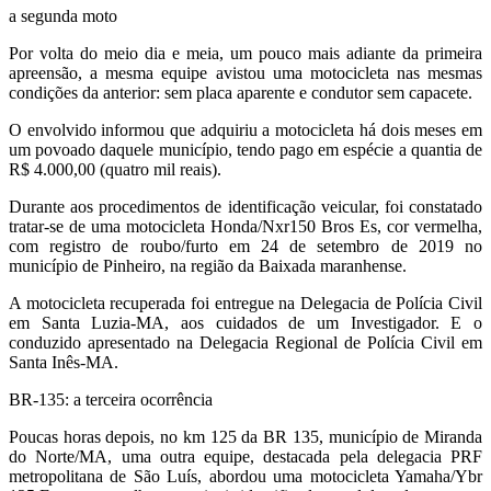
a segunda moto
Por volta do meio dia e meia, um pouco mais adiante da primeira
apreensão, a mesma equipe avistou uma motocicleta nas mesmas
condições da anterior: sem placa aparente e condutor sem capacete.
O envolvido informou que adquiriu a motocicleta há dois meses em
um povoado daquele município, tendo pago em espécie a quantia de
R$ 4.000,00 (quatro mil reais).
Durante aos procedimentos de identificação veicular, foi constatado
tratar-se de uma motocicleta Honda/Nxr150 Bros Es, cor vermelha,
com registro de roubo/furto em 24 de setembro de 2019 no
município de Pinheiro, na região da Baixada maranhense.
A motocicleta recuperada foi entregue na Delegacia de Polícia Civil
em Santa Luzia-MA, aos cuidados de um Investigador. E o
conduzido apresentado na Delegacia Regional de Polícia Civil em
Santa Inês-MA.
BR-135: a terceira ocorrência
Poucas horas depois, no km 125 da BR 135, município de Miranda
do Norte/MA, uma outra equipe, destacada pela delegacia PRF
metropolitana de São Luís, abordou uma motocicleta Yamaha/Ybr