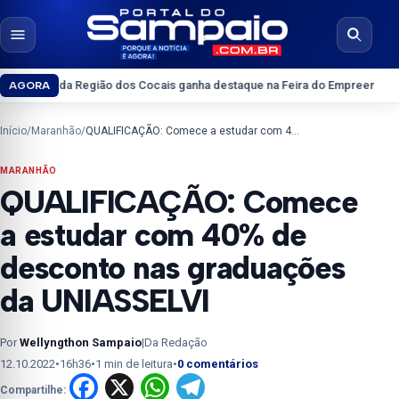
Pular para o conteúdo
Abrir menu
Abrir b
Região dos Cocais ganha destaque na Feira do Empreendedor 2026
Interio
AGORA
Início
/
Maranhão
/
QUALIFICAÇÃO: Comece a estudar com 40% de desconto nas graduações da UNIASSELVI
MARANHÃO
QUALIFICAÇÃO: Comece
a estudar com 40% de
desconto nas graduações
da UNIASSELVI
Por
Wellyngthon Sampaio
|
Da Redação
12.10.2022
•
16h36
•
1 min de leitura
•
0 comentários
Facebook
X
WhatsApp
Telegram
Compartilhe: