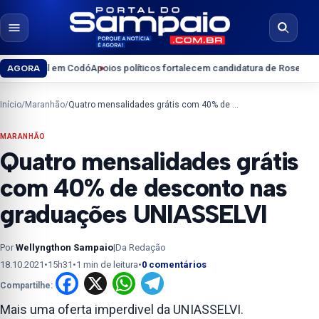
Pular para o conteúdo
Abrir menu
Abrir b
al em Codó
Apoios políticos fortalecem candidatura de Roseana Sarney ao 
AGORA
Início
/
Maranhão
/
Quatro mensalidades grátis com 40% de desconto nas graduações UNIASSELVI
MARANHÃO
Quatro mensalidades grátis
com 40% de desconto nas
graduações UNIASSELVI
Por
Wellyngthon Sampaio
|
Da Redação
18.10.2021
•
15h31
•
1 min de leitura
•
0 comentários
Facebook
X
WhatsApp
Telegram
Compartilhe:
Mais uma oferta imperdivel da UNIASSELVI.