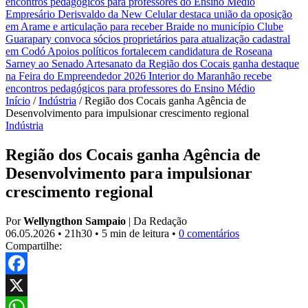
encontros pedagógicos para professores do Ensino Médio
Empresário Derisvaldo da New Celular destaca união da oposição
em Arame e articulação para receber Braide no município
Clube
Guarapary convoca sócios proprietários para atualização cadastral
em Codó
Apoios políticos fortalecem candidatura de Roseana
Sarney ao Senado
Artesanato da Região dos Cocais ganha destaque
na Feira do Empreendedor 2026
Interior do Maranhão recebe
encontros pedagógicos para professores do Ensino Médio
Início
/
Indústria
/
Região dos Cocais ganha Agência de
Desenvolvimento para impulsionar crescimento regional
Indústria
Região dos Cocais ganha Agência de
Desenvolvimento para impulsionar
crescimento regional
Por
Wellyngthon Sampaio
|
Da Redação
06.05.2026
•
21h30
•
5 min de leitura
•
0 comentários
Compartilhe:
Facebook
X