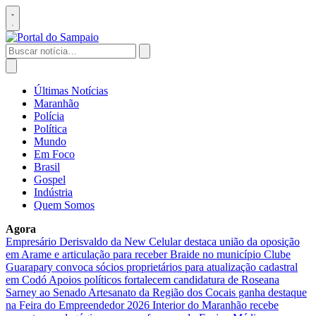
Pular
para
Abrir
o
menu
conteúdo
Buscar
por:
Abrir
busca
Últimas Notícias
Maranhão
Polícia
Política
Mundo
Em Foco
Brasil
Gospel
Indústria
Quem Somos
Agora
Empresário Derisvaldo da New Celular destaca união da oposição
em Arame e articulação para receber Braide no município
Clube
Guarapary convoca sócios proprietários para atualização cadastral
em Codó
Apoios políticos fortalecem candidatura de Roseana
Sarney ao Senado
Artesanato da Região dos Cocais ganha destaque
na Feira do Empreendedor 2026
Interior do Maranhão recebe