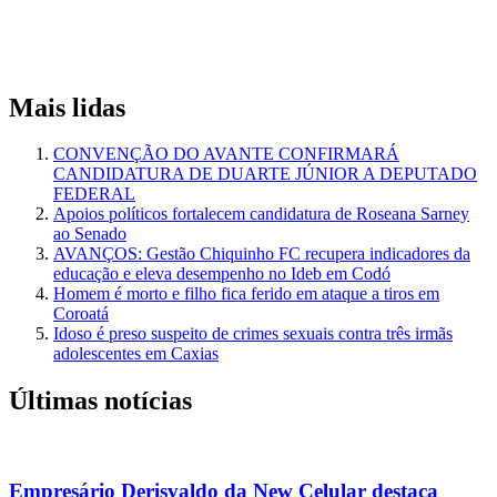
Mais lidas
CONVENÇÃO DO AVANTE CONFIRMARÁ
CANDIDATURA DE DUARTE JÚNIOR A DEPUTADO
FEDERAL
Apoios políticos fortalecem candidatura de Roseana Sarney
ao Senado
AVANÇOS: Gestão Chiquinho FC recupera indicadores da
educação e eleva desempenho no Ideb em Codó
Homem é morto e filho fica ferido em ataque a tiros em
Coroatá
Idoso é preso suspeito de crimes sexuais contra três irmãs
adolescentes em Caxias
Últimas notícias
Empresário Derisvaldo da New Celular destaca