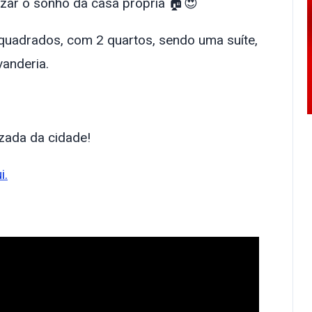
ar o sonho da casa própria 🏠😍
quadrados, com 2 quartos, sendo uma suíte,
vanderia.
izada da cidade!
i.