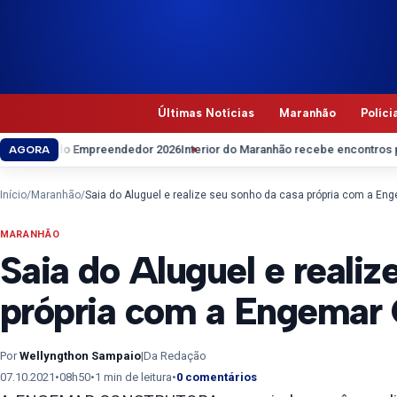
Pular para o conteúdo
Últimas Notícias
Maranhão
Políci
a do Empreendedor 2026
Interior do Maranhão recebe encontros pedagógic
AGORA
Início
/
Maranhão
/
Saia do Aluguel e realize seu sonho da casa própria com a En
MARANHÃO
Saia do Aluguel e realiz
própria com a Engemar 
Por
Wellyngthon Sampaio
|
Da Redação
07.10.2021
•
08h50
•
1 min de leitura
•
0 comentários