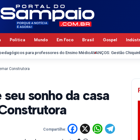
a
Política
Mundo
Em Foco
Brasil
Gospel
Indúst
os para professores do Ensino Médio
AVANÇOS: Gestão Chiquinho FC recu
gemar Construtora
e seu sonho da casa
Construtora
Facebook
X
WhatsA
Tele
Compartilhe: