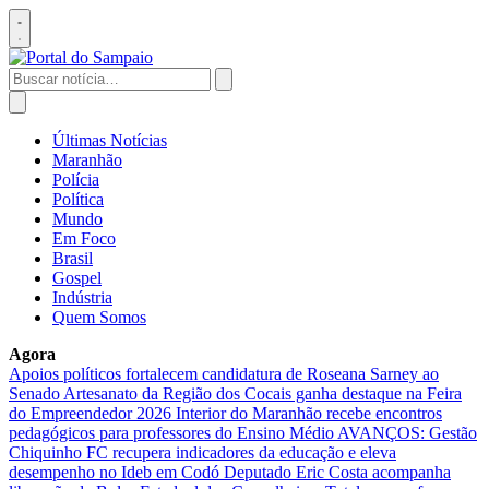
Pular
para
Abrir
o
menu
conteúdo
Buscar
por:
Abrir
busca
Últimas Notícias
Maranhão
Polícia
Política
Mundo
Em Foco
Brasil
Gospel
Indústria
Quem Somos
Agora
Apoios políticos fortalecem candidatura de Roseana Sarney ao
Senado
Artesanato da Região dos Cocais ganha destaque na Feira
do Empreendedor 2026
Interior do Maranhão recebe encontros
pedagógicos para professores do Ensino Médio
AVANÇOS: Gestão
Chiquinho FC recupera indicadores da educação e eleva
desempenho no Ideb em Codó
Deputado Eric Costa acompanha