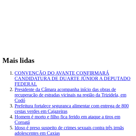
Mais lidas
CONVENÇÃO DO AVANTE CONFIRMARÁ
CANDIDATURA DE DUARTE JÚNIOR A DEPUTADO
FEDERAL
Presidente da Câmara acompanha início das obras de
recuperação de estradas vicinais na região da Trizidela, em
Codó
Prefeitura fortalece segurança alimentar com entrega de 800
cestas verdes em Cajazeiras
Homem é morto e filho fica ferido em ataque a tiros em
Coroatá
Idoso é preso suspeito de crimes sexuais contra três irmãs
adolescentes em Caxias