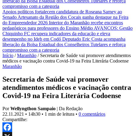
liberação da Bolsa Estadual dos Conselheiros Tutelares e reforça
compromisso com a categoria
Apoios políticos fortalecem candidatura de Roseana Sarney ao
Senado
Artesanato da Região dos Cocais ganha destaque na Feira
do Empreendedor 2026
Interior do Maranhão recebe encontros
pedagógicos para professores do Ensino Médio
AVANÇOS: Gestão
Chiquinho FC recupera indicadores da educação e eleva
desempenho no Ideb em Codó
Deputado Eric Costa acompanha
liberação da Bolsa Estadual dos Conselheiros Tutelares e reforça
compromisso com a categoria
Início
/
Maranhão
/
Secretaria de Saúde vai promover atendimentos
médicos e vacinação contra Covid-19 na Feira Literária Codoense
Maranhão
Secretaria de Saúde vai promover
atendimentos médicos e vacinação contra
Covid-19 na Feira Literária Codoense
Por
Wellyngthon Sampaio
|
Da Redação
22.11.2021
•
14h30
•
1 min de leitura
•
0 comentários
Compartilhe: