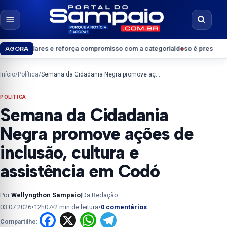
Pular para o conteúdo
Abrir menu
Abrir b
s e reforça compromisso com a categoria
Idoso é preso suspeito de crimes
AGORA
Início
/
Política
/
Semana da Cidadania Negra promove ações de inclusão, cultura e assistência em Codó
POLÍTICA
Semana da Cidadania
Negra promove ações de
inclusão, cultura e
assistência em Codó
Por
Wellyngthon Sampaio
|
Da Redação
03.07.2026
•
12h07
•
2 min de leitura
•
0 comentários
Facebook
X
WhatsApp
Telegram
Compartilhe: