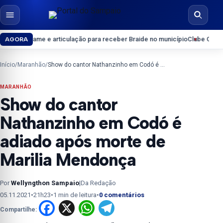
Pular para o conteúdo
Abrir menu
Abrir b
 em Arame e articulação para receber Braide no município
Clube Guarapary
AGORA
Início
/
Maranhão
/
Show do cantor Nathanzinho em Codó é adiado após morte de Marilia Mendonça
MARANHÃO
Show do cantor
Nathanzinho em Codó é
adiado após morte de
Marilia Mendonça
Por
Wellyngthon Sampaio
|
Da Redação
05.11.2021
•
21h23
•
1 min de leitura
•
0 comentários
Facebook
X
WhatsApp
Telegram
Compartilhe: