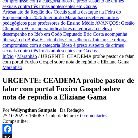
compromisso com a categoria
Idoso é preso suspeito de crimes
sexuais contra três irmãs adolescentes em Caxias
Artesanato da Região dos Cocais ganha destaque na Feira do
Empreendedor 2026
Interior do Maranhão recebe encontros
pedagógicos para professores do Ensino Médio
AVANÇOS: Gestão
Chiquinho FC recupera indicadores da educação e eleva
desempenho no Ideb em Codó
Deputado Eric Costa acompanha
liberação da Bolsa Estadual dos Conselheiros Tutelares e reforça
compromisso com a categoria
Idoso é preso suspeito de crimes
sexuais contra três irmãs adolescentes em Caxias
Início
/
Maranhão
/
URGENTE: CEADEMA proíbe pastor de falar
com portal Fuxico Gospel sobre nota de repúdio a Eliziane Gama
Maranhão
URGENTE: CEADEMA proíbe pastor de
falar com portal Fuxico Gospel sobre
nota de repúdio a Eliziane Gama
Por
Wellyngthon Sampaio
|
Da Redação
25.10.2022
•
16h06
•
1 min de leitura
•
0 comentários
Compartilhe: