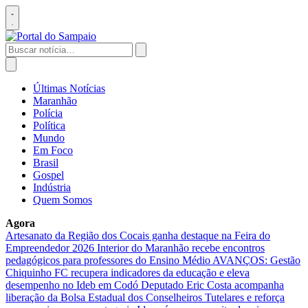
Pular
para
Abrir
o
menu
conteúdo
Buscar
por:
Abrir
busca
Últimas Notícias
Maranhão
Polícia
Política
Mundo
Em Foco
Brasil
Gospel
Indústria
Quem Somos
Agora
Artesanato da Região dos Cocais ganha destaque na Feira do
Empreendedor 2026
Interior do Maranhão recebe encontros
pedagógicos para professores do Ensino Médio
AVANÇOS: Gestão
Chiquinho FC recupera indicadores da educação e eleva
desempenho no Ideb em Codó
Deputado Eric Costa acompanha
liberação da Bolsa Estadual dos Conselheiros Tutelares e reforça