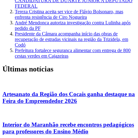
CANDIDATURA DE DUARTE JÚNIOR A DEPUTADO
FEDERAL
Tereza Cristina aceita ser vice de Flávio Bolsonaro, mas
enfrenta resistência de Ciro Nogueira
André Mendonça autoriza investigação contra Lulinha após
pedido da PF
Presidente da Câmara acompanha início das obras de
recuperação de estradas vicinais na região da Trizidela, em
Codó
Prefeitura fortalece segurança alimentar com entrega de 800
cestas verdes em Cajazeiras
Últimas notícias
Artesanato da Região dos Cocais ganha destaque na
Feira do Empreendedor 2026
Interior do Maranhão recebe encontros pedagógicos
para professores do Ensino Médio