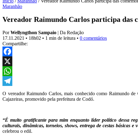
Início
/
Maranhão
/
Vereador Raimundo Carlos participa das comemoraç
Maranhão
Vereador Raimundo Carlos participa das co
Por
Wellyngthon Sampaio
|
Da Redação
17.11.2021
•
18h02
•
1 min de leitura
•
0 comentários
Compartilhe:
Facebook
X
WhatsApp
Telegram
O vereador Raimundo Carlos, mais conhecido como Raimundo de Caja
Cajazeiras, promovido pela prefeitura de Codó.
“É muito gratificante para mim enquanto líder político dessa re
culturais, dinâmicas, torneios, shows, entrega de cestas básicas e 
celebrou o edil.