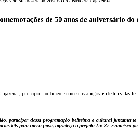
ões de 50 anos de aniversário do distrito de Cajazeiras
memorações de 50 anos de aniversário do d
zeiras, participou juntamente com seus amigos e eleitores das fest
gião, participar dessa programação belíssima e cultural juntamente
vários kits para nosso povo, agradeço o prefeito Dr. Zé Francisco por