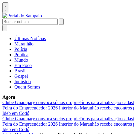
Pular
para
Abrir
o
menu
conteúdo
Buscar
por:
Abrir
busca
Últimas Notícias
Maranhão
Polícia
Política
Mundo
Em Foco
Brasil
Gospel
Indústria
Quem Somos
Agora
Clube Guarapary convoca sócios proprietários para atualização cada
Feira do Empreendedor 2026
Interior do Maranhão recebe encontros
Ideb em Codó
Clube Guarapary convoca sócios proprietários para atualização cada
Feira do Empreendedor 2026
Interior do Maranhão recebe encontros
Ideb em Codó