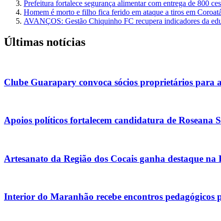
Prefeitura fortalece segurança alimentar com entrega de 800 ce
Homem é morto e filho fica ferido em ataque a tiros em Coroat
AVANÇOS: Gestão Chiquinho FC recupera indicadores da edu
Últimas notícias
Clube Guarapary convoca sócios proprietários para 
Apoios políticos fortalecem candidatura de Roseana 
Artesanato da Região dos Cocais ganha destaque na
Interior do Maranhão recebe encontros pedagógicos 