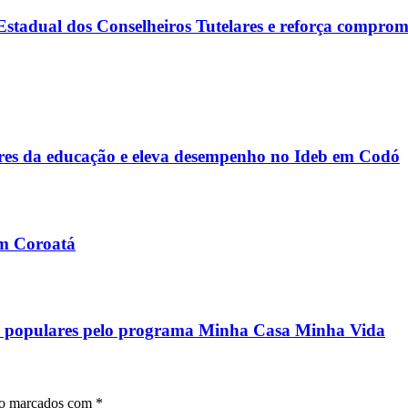
tadual dos Conselheiros Tutelares e reforça comprom
s da educação e eleva desempenho no Ideb em Codó
em Coroatá
ias populares pelo programa Minha Casa Minha Vida
ão marcados com
*