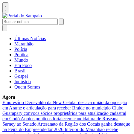
Pular
para
Abrir
o
menu
conteúdo
Buscar
por:
Abrir
busca
Últimas Notícias
Maranhão
Polícia
Política
Mundo
Em Foco
Brasil
Gospel
Indústria
Quem Somos
Agora
Empresário Derisvaldo da New Celular destaca união da oposição
em Arame e articulação para receber Braide no município
Clube
Guarapary convoca sócios proprietários para atualização cadastral
em Codó
Apoios políticos fortalecem candidatura de Roseana
Sarney ao Senado
Artesanato da Região dos Cocais ganha destaque
na Feira do Empreendedor 2026
Interior do Maranhão recebe