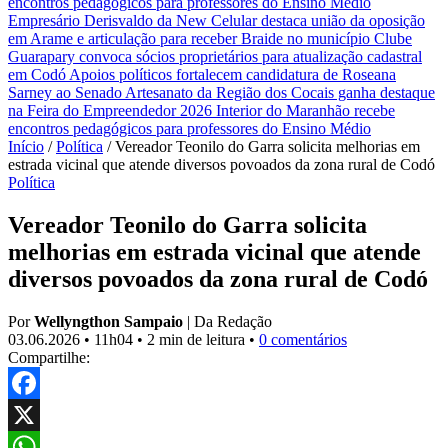
encontros pedagógicos para professores do Ensino Médio
Empresário Derisvaldo da New Celular destaca união da oposição
em Arame e articulação para receber Braide no município
Clube
Guarapary convoca sócios proprietários para atualização cadastral
em Codó
Apoios políticos fortalecem candidatura de Roseana
Sarney ao Senado
Artesanato da Região dos Cocais ganha destaque
na Feira do Empreendedor 2026
Interior do Maranhão recebe
encontros pedagógicos para professores do Ensino Médio
Início
/
Política
/
Vereador Teonilo do Garra solicita melhorias em
estrada vicinal que atende diversos povoados da zona rural de Codó
Política
Vereador Teonilo do Garra solicita
melhorias em estrada vicinal que atende
diversos povoados da zona rural de Codó
Por
Wellyngthon Sampaio
|
Da Redação
03.06.2026
•
11h04
•
2 min de leitura
•
0 comentários
Compartilhe:
Facebook
X