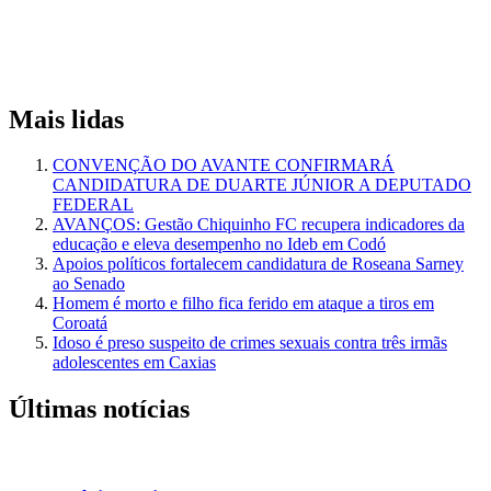
Mais lidas
CONVENÇÃO DO AVANTE CONFIRMARÁ
CANDIDATURA DE DUARTE JÚNIOR A DEPUTADO
FEDERAL
AVANÇOS: Gestão Chiquinho FC recupera indicadores da
educação e eleva desempenho no Ideb em Codó
Apoios políticos fortalecem candidatura de Roseana Sarney
ao Senado
Homem é morto e filho fica ferido em ataque a tiros em
Coroatá
Idoso é preso suspeito de crimes sexuais contra três irmãs
adolescentes em Caxias
Últimas notícias