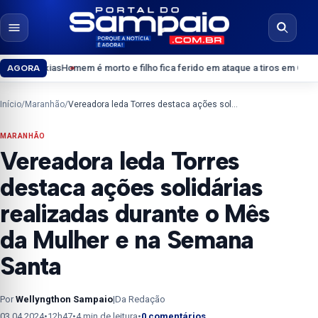
Pular para o conteúdo
Abrir menu
Abrir b
Homem é morto e filho fica ferido em ataque a tiros em Coroatá
Confira os 
AGORA
Início
/
Maranhão
/
Vereadora leda Torres destaca ações solidárias realizadas durante o Mês da Mulher e na Semana Santa
MARANHÃO
Vereadora leda Torres
destaca ações solidárias
realizadas durante o Mês
da Mulher e na Semana
Santa
Por
Wellyngthon Sampaio
|
Da Redação
03.04.2024
•
12h47
•
4 min de leitura
•
0 comentários