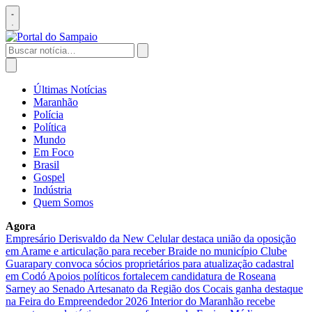
Pular
para
Abrir
o
menu
conteúdo
Buscar
por:
Abrir
busca
Últimas Notícias
Maranhão
Polícia
Política
Mundo
Em Foco
Brasil
Gospel
Indústria
Quem Somos
Agora
Empresário Derisvaldo da New Celular destaca união da oposição
em Arame e articulação para receber Braide no município
Clube
Guarapary convoca sócios proprietários para atualização cadastral
em Codó
Apoios políticos fortalecem candidatura de Roseana
Sarney ao Senado
Artesanato da Região dos Cocais ganha destaque
na Feira do Empreendedor 2026
Interior do Maranhão recebe