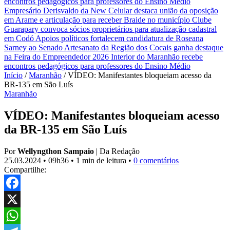
encontros pedagógicos para professores do Ensino Médio
Empresário Derisvaldo da New Celular destaca união da oposição
em Arame e articulação para receber Braide no município
Clube
Guarapary convoca sócios proprietários para atualização cadastral
em Codó
Apoios políticos fortalecem candidatura de Roseana
Sarney ao Senado
Artesanato da Região dos Cocais ganha destaque
na Feira do Empreendedor 2026
Interior do Maranhão recebe
encontros pedagógicos para professores do Ensino Médio
Início
/
Maranhão
/
VÍDEO: Manifestantes bloqueiam acesso da
BR-135 em São Luís
Maranhão
VÍDEO: Manifestantes bloqueiam acesso
da BR-135 em São Luís
Por
Wellyngthon Sampaio
|
Da Redação
25.03.2024
•
09h36
•
1 min de leitura
•
0 comentários
Compartilhe:
Facebook
X