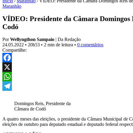
Início
/
Maranhão
/
VÍDEO: Presidente da Câmara Domingos Reis decl
Maranhão
VÍDEO: Presidente da Câmara Domingos Rei
Codó
Por
Wellyngthon Sampaio
|
Da Redação
24.05.2022
•
20h53
•
2 min de leitura
•
0 comentários
Compartilhe:
Facebook
X
WhatsApp
Telegram
Domingos Reis, Presidente da
Câmara de Codó
A quatro meses das eleições, o presidente da Câmara Municipal de
eleições de outubro para deputado estadual e deputado federal respecti