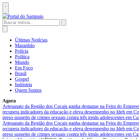
Pular
para
Abrir
o
menu
conteúdo
Buscar
por:
Abrir
busca
Últimas Notícias
Maranhão
Polícia
Política
Mundo
Em Foco
Brasil
Gospel
Indústria
Quem Somos
Agora
Artesanato da Região dos Cocais ganha destaque na Feira do Empre
recupera indicadores da educação e eleva desempenho no Ideb em 
preso suspeito de crimes sexuais contra três irmãs adolescentes em Ca
Artesanato da Região dos Cocais ganha destaque na Feira do Empre
recupera indicadores da educação e eleva desempenho no Ideb em 
preso suspeito de crimes sexuais contra três irmãs adolescentes em Ca