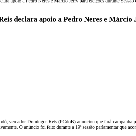
ara apoio a Pedro Neres e Márcio Jerry para eleições durante Sessã
s declara apoio a Pedro Neres e Márcio J
 Codó, vereador Domingos Reis (PCdoB) anunciou que fará campanha p
vamente. O anúncio foi feito durante a 19ª sessão parlamentar que acont