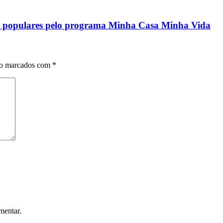
ias populares pelo programa Minha Casa Minha Vida
ão marcados com
*
mentar.