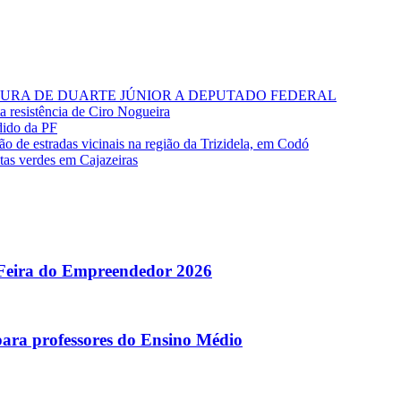
RA DE DUARTE JÚNIOR A DEPUTADO FEDERAL
ta resistência de Ciro Nogueira
dido da PF
o de estradas vicinais na região da Trizidela, em Codó
stas verdes em Cajazeiras
 Feira do Empreendedor 2026
para professores do Ensino Médio