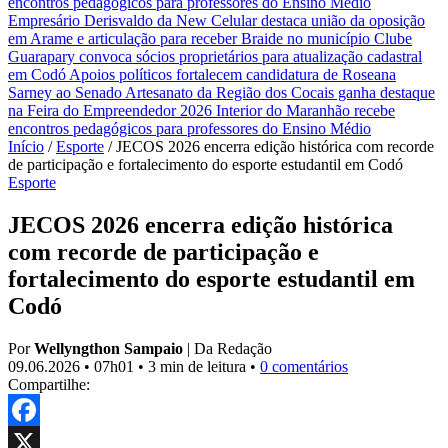
encontros pedagógicos para professores do Ensino Médio
Empresário Derisvaldo da New Celular destaca união da oposição
em Arame e articulação para receber Braide no município
Clube
Guarapary convoca sócios proprietários para atualização cadastral
em Codó
Apoios políticos fortalecem candidatura de Roseana
Sarney ao Senado
Artesanato da Região dos Cocais ganha destaque
na Feira do Empreendedor 2026
Interior do Maranhão recebe
encontros pedagógicos para professores do Ensino Médio
Início
/
Esporte
/
JECOS 2026 encerra edição histórica com recorde
de participação e fortalecimento do esporte estudantil em Codó
Esporte
JECOS 2026 encerra edição histórica
com recorde de participação e
fortalecimento do esporte estudantil em
Codó
Por
Wellyngthon Sampaio
|
Da Redação
09.06.2026
•
07h01
•
3 min de leitura
•
0 comentários
Compartilhe:
Facebook