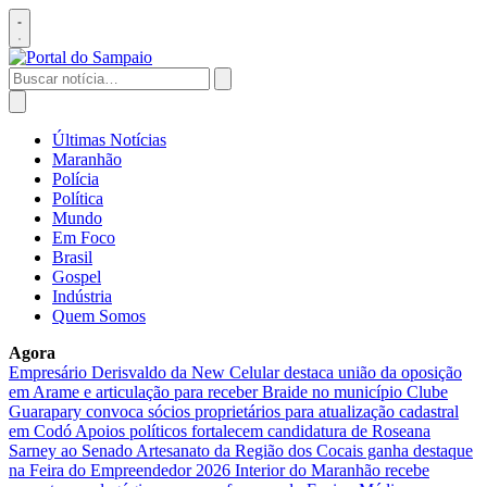
Pular
para
Abrir
o
menu
conteúdo
Buscar
por:
Abrir
busca
Últimas Notícias
Maranhão
Polícia
Política
Mundo
Em Foco
Brasil
Gospel
Indústria
Quem Somos
Agora
Empresário Derisvaldo da New Celular destaca união da oposição
em Arame e articulação para receber Braide no município
Clube
Guarapary convoca sócios proprietários para atualização cadastral
em Codó
Apoios políticos fortalecem candidatura de Roseana
Sarney ao Senado
Artesanato da Região dos Cocais ganha destaque
na Feira do Empreendedor 2026
Interior do Maranhão recebe