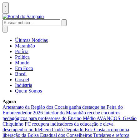
Pular
para
Abrir
o
menu
conteúdo
Buscar
por:
Abrir
busca
Últimas Notícias
Maranhão
Polícia
Política
Mundo
Em Foco
Brasil
Gospel
Indústria
Quem Somos
Agora
Artesanato da Região dos Cocais ganha destaque na Feira do
Empreendedor 2026
Interior do Maranhão recebe encontros
pedagógicos para professores do Ensino Médio
AVANÇOS: Gestão
Chiquinho FC recupera indicadores da educação e eleva
desempenho no Ideb em Codó
Deputado Eric Costa acompanha
liberação da Bolsa Estadual dos Conselheiros Tutelares e reforça