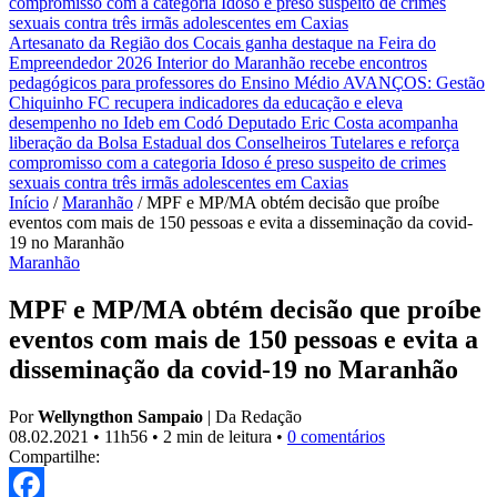
compromisso com a categoria
Idoso é preso suspeito de crimes
sexuais contra três irmãs adolescentes em Caxias
Artesanato da Região dos Cocais ganha destaque na Feira do
Empreendedor 2026
Interior do Maranhão recebe encontros
pedagógicos para professores do Ensino Médio
AVANÇOS: Gestão
Chiquinho FC recupera indicadores da educação e eleva
desempenho no Ideb em Codó
Deputado Eric Costa acompanha
liberação da Bolsa Estadual dos Conselheiros Tutelares e reforça
compromisso com a categoria
Idoso é preso suspeito de crimes
sexuais contra três irmãs adolescentes em Caxias
Início
/
Maranhão
/
MPF e MP/MA obtém decisão que proíbe
eventos com mais de 150 pessoas e evita a disseminação da covid-
19 no Maranhão
Maranhão
MPF e MP/MA obtém decisão que proíbe
eventos com mais de 150 pessoas e evita a
disseminação da covid-19 no Maranhão
Por
Wellyngthon Sampaio
|
Da Redação
08.02.2021
•
11h56
•
2 min de leitura
•
0 comentários
Compartilhe: