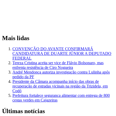
Mais lidas
CONVENÇÃO DO AVANTE CONFIRMARÁ
CANDIDATURA DE DUARTE JÚNIOR A DEPUTADO
FEDERAL
Tereza Cristina aceita ser vice de Flávio Bolsonaro, mas
enfrenta resistência de Ciro Nogueira
André Mendonça autoriza investigação contra Lulinha após
pedido da PF
Presidente da Câmara acompanha início das obras de
recuperação de estradas vicinais na região da Trizidela, em
Codó
Prefeitura fortalece segurança alimentar com entrega de 800
cestas verdes em Cajazeiras
Últimas notícias